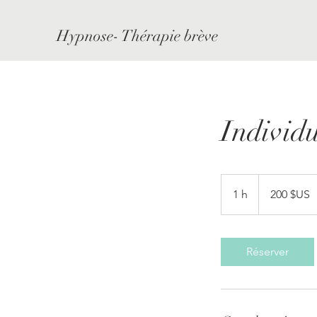
Hypnose- Thérapie brève
Individ
200
dollars
1 h
1
200 $US
des
États-
Unis
Réserver