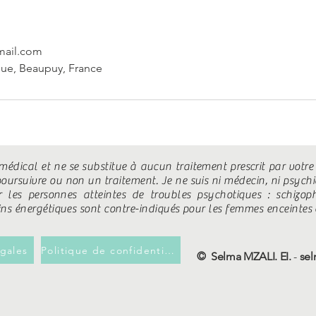
mail.com
gue, Beaupuy, France
édical et ne se substitue à aucun traitement prescrit par votre
oursuivre ou non un traitement. Je ne suis ni médecin, ni psychi
 les personnes atteintes de troubles psychotiques : schizoph
oins énergétiques sont contre-indiqués pour les femmes enceintes 
gales
Politique de confidentialité
© Selma MZALI. EI.
-
se