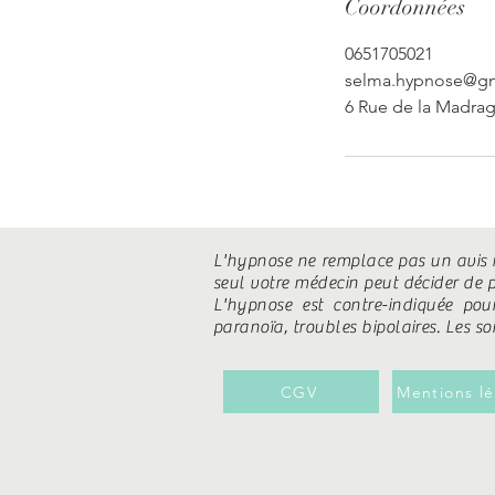
Coordonnées
0651705021
selma.hypnose@g
6 Rue de la Madra
L'hypnose ne remplace pas un avis m
seul votre médecin peut décider de p
L'hypnose est contre-indiquée pour
paranoïa, troubles bipolaires. Les s
CGV
Mentions lé