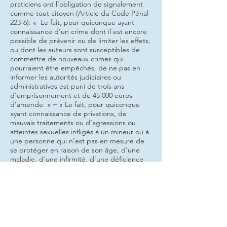
praticiens ont l’obligation de signalement
comme tout citoyen (Article du Code Pénal
223-6): « Le fait, pour quiconque ayant
connaissance d’un crime dont il est encore
possible de prévenir ou de limiter les effets,
ou dont les auteurs sont susceptibles de
commettre de nouveaux crimes qui
pourraient être empêchés, de ne pas en
informer les autorités judiciaires ou
administratives est puni de trois ans
d’emprisonnement et de 45 000 euros
d’amende. » + « Le fait, pour quiconque
ayant connaissance de privations, de
mauvais traitements ou d’agressions ou
atteintes sexuelles infligés à un mineur ou à
une personne qui n’est pas en mesure de
se protéger en raison de son âge, d’une
maladie, d’une infirmité, d’une déficience
physique ou psychique ou d’un état de
grossesse, de ne pas en informer les
autorités judiciaires ou administratives ou de
continuer à ne pas informer ces autorités
tant que ces infractions n’ont pas cessé est
puni de trois ans d’emprisonnement et de
45 000 euros d’amende. »