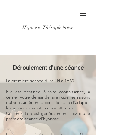
Hypnose- Thérapie brève
Déroulement d'une séance
Séances et Tarifs
La première séance dure 1H à 1H30.
Elle est destinée à faire connaissance, à
cerner votre demande ainsi que les raisons
qui vous amènent à consulter afin d’adapter
les séances suivantes à vos attentes.
Cet entretien est généralement suivi d’une
première séance d’hypnose.